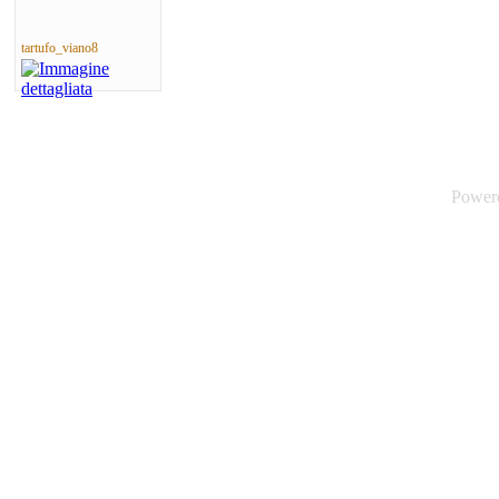
tartufo_viano8
Power